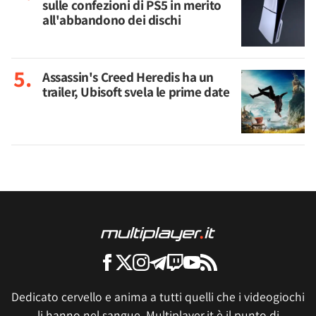
sulle confezioni di PS5 in merito
all'abbandono dei dischi
Assassin's Creed Heredis ha un
trailer, Ubisoft svela le prime date
Dedicato cervello e anima a tutti quelli che i videogiochi
li hanno nel sangue, Multiplayer.it è il punto di