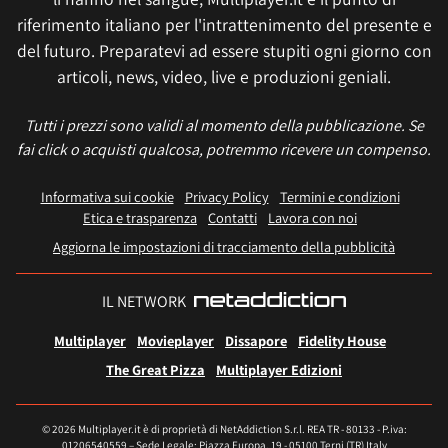
riferimento italiano per l'intrattenimento del presente e
del futuro. Preparatevi ad essere stupiti ogni giorno con
articoli, news, video, live e produzioni geniali.
Tutti i prezzi sono validi al momento della pubblicazione. Se
fai click o acquisti qualcosa, potremmo ricevere un compenso.
Informativa sui cookie
Privacy Policy
Termini e condizioni
Etica e trasparenza
Contatti
Lavora con noi
Aggiorna le impostazioni di tracciamento della pubblicità
IL NETWORK
Multiplayer
Movieplayer
Dissapore
Fidelity House
The Great Pizza
Multiplayer Edizioni
© 2026 Multiplayer.it è di proprietà di NetAddiction S.r.l. REA TR - 80133 - P.iva:
01206540559 – Sede Legale: Piazza Europa, 19 - 05100 Terni (TR) Italy