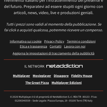
riferimento italiano per l'intrattenimento del presente e
del futuro. Preparatevi ad essere stupiti ogni giorno con
articoli, news, video, live e produzioni geniali.
Tutti i prezzi sono validi al momento della pubblicazione. Se
fai click o acquisti qualcosa, potremmo ricevere un compenso.
Informativa sui cookie
Privacy Policy
Termini e condizioni
Etica e trasparenza
Contatti
Lavora con noi
Aggiorna le impostazioni di tracciamento della pubblicità
IL NETWORK
Multiplayer
Movieplayer
Dissapore
Fidelity House
The Great Pizza
Multiplayer Edizioni
© 2026 Multiplayer.it è di proprietà di NetAddiction S.r.l. REA TR - 80133 - P.iva:
01206540559 – Sede Legale: Piazza Europa, 19 - 05100 Terni (TR) Italy