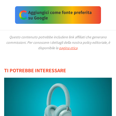
Aggiungici come fonte preferita
su Google
Questo contenuto potrebbe includere link affiliati che generano
commissioni.
Per conoscere i dettagli della nostra policy editoriale, è
disponibile la
pagina etica
.
TI POTREBBE INTERESSARE