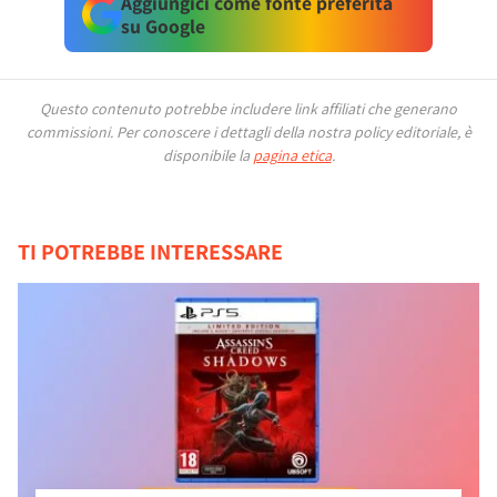
Aggiungici come fonte preferita
su Google
Questo contenuto potrebbe includere link affiliati che generano
commissioni.
Per conoscere i dettagli della nostra policy editoriale, è
disponibile la
pagina etica
.
TI POTREBBE INTERESSARE