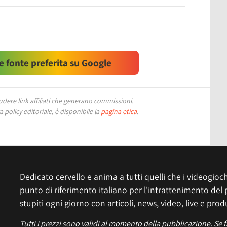
 fonte preferita su Google
ere link affiliati che generano commissioni.
 policy editoriale, è disponibile la
pagina etica
.
Dedicato cervello e anima a tutti quelli che i videogiochi
punto di riferimento italiano per l'intrattenimento del 
stupiti ogni giorno con articoli, news, video, live e prod
Tutti i prezzi sono validi al momento della pubblicazione. Se 