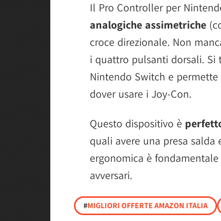
Il Pro Controller per Ninten
analogiche assimetriche
(co
croce direzionale. Non mancan
i quattro pulsanti dorsali. Si 
Nintendo Switch e permette 
dover usare i Joy-Con.
Questo dispositivo è
perfett
quali avere una presa salda e
ergonomica è fondamentale p
avversari.
#
MIGLIORI OFFERTE AMAZON ITALIA