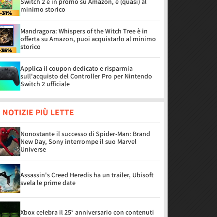
Switch 2 è in promo su Amazon, è (quasi) al
minimo storico
Mandragora: Whispers of the Witch Tree è in
offerta su Amazon, puoi acquistarlo al minimo
storico
Applica il coupon dedicato e risparmia
sull'acquisto del Controller Pro per Nintendo
Switch 2 ufficiale
 NOTIZIE PIÙ LETTE
Nonostante il successo di Spider-Man: Brand
New Day, Sony interrompe il suo Marvel
Universe
Assassin's Creed Heredis ha un trailer, Ubisoft
svela le prime date
Xbox celebra il 25° anniversario con contenuti