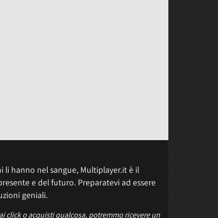
 li hanno nel sangue, Multiplayer.it è il
presente e del futuro. Preparatevi ad essere
uzioni geniali.
fai click o acquisti qualcosa, potremmo ricevere un