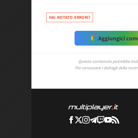
HAI NOTATO ERRORI?
Aggiungici come
Questo contenuto potrebbe includ
Per conoscere i dettagli della nostra