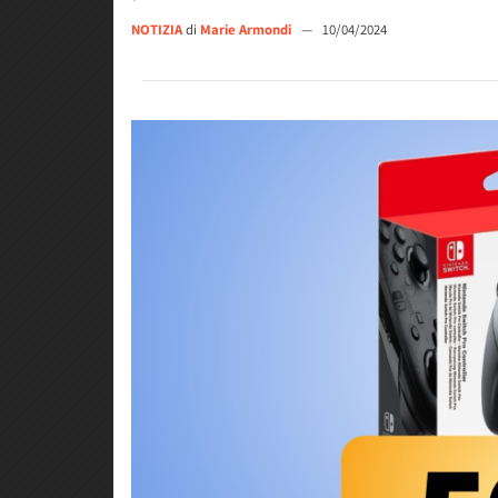
NOTIZIA
di
Marie Armondi
—
10/04/2024