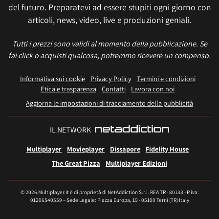
del futuro. Preparatevi ad essere stupiti ogni giorno con
articoli, news, video, live e produzioni geniali.
Tutti i prezzi sono validi al momento della pubblicazione. Se
fai click o acquisti qualcosa, potremmo ricevere un compenso.
Informativa sui cookie
Privacy Policy
Termini e condizioni
Etica e trasparenza
Contatti
Lavora con noi
Aggiorna le impostazioni di tracciamento della pubblicità
IL NETWORK
Multiplayer
Movieplayer
Dissapore
Fidelity House
The Great Pizza
Multiplayer Edizioni
© 2026 Multiplayer.it è di proprietà di NetAddiction S.r.l. REA TR - 80133 - P.iva:
01206540559 – Sede Legale: Piazza Europa, 19 - 05100 Terni (TR) Italy