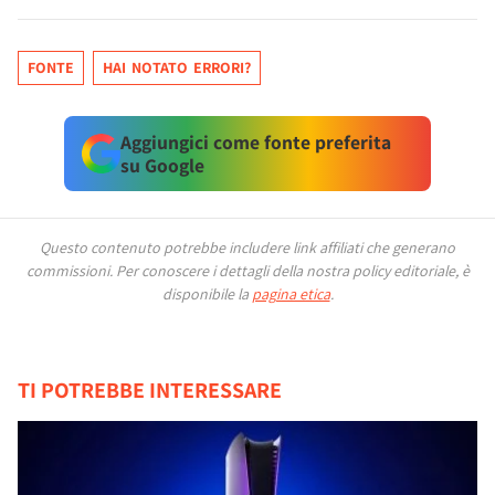
FONTE
HAI NOTATO ERRORI?
Aggiungici come fonte preferita
su Google
Questo contenuto potrebbe includere link affiliati che generano
commissioni.
Per conoscere i dettagli della nostra policy editoriale, è
disponibile la
pagina etica
.
TI POTREBBE INTERESSARE