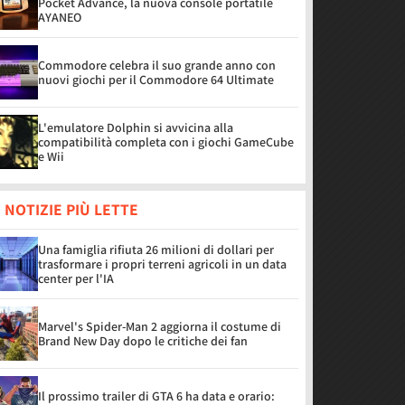
Pocket Advance, la nuova console portatile
AYANEO
Commodore celebra il suo grande anno con
nuovi giochi per il Commodore 64 Ultimate
L'emulatore Dolphin si avvicina alla
compatibilità completa con i giochi GameCube
e Wii
 NOTIZIE PIÙ LETTE
Una famiglia rifiuta 26 milioni di dollari per
trasformare i propri terreni agricoli in un data
center per l'IA
Marvel's Spider-Man 2 aggiorna il costume di
Brand New Day dopo le critiche dei fan
Il prossimo trailer di GTA 6 ha data e orario: