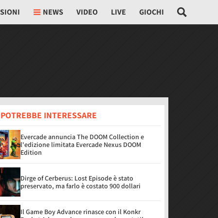
SIONI
NEWS
VIDEO
LIVE
GIOCHI
I POTREBBE INTERESSARE
Evercade annuncia The DOOM Collection e
l'edizione limitata Evercade Nexus DOOM
Edition
Dirge of Cerberus: Lost Episode è stato
preservato, ma farlo è costato 900 dollari
Il Game Boy Advance rinasce con il Konkr