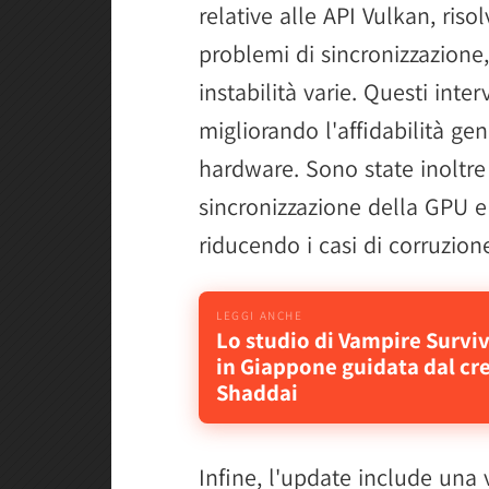
relative alle API Vulkan, riso
problemi di sincronizzazione
instabilità varie. Questi inter
migliorando l'affidabilità ge
hardware. Sono state inoltre c
sincronizzazione della GPU e
riducendo i casi di corruzione
Lo studio di Vampire Survi
in Giappone guidata dal cre
Shaddai
Infine, l'update include una v