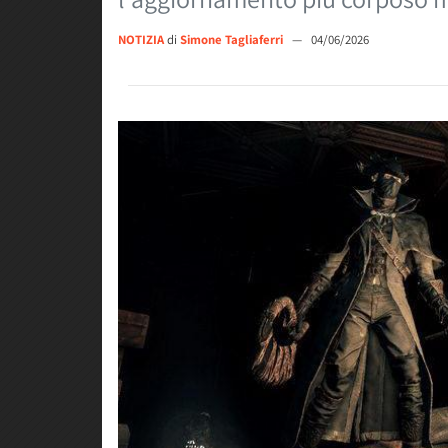
NOTIZIA
di
Simone Tagliaferri
—
04/06/2026