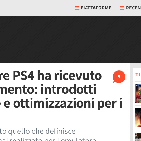
PIATTAFORME
RECEN
re PS4 ha ricevuto
T
5
ento: introdotti
 e ottimizzazioni per i
to quello che definisce
i realizzato per l'emulatore.