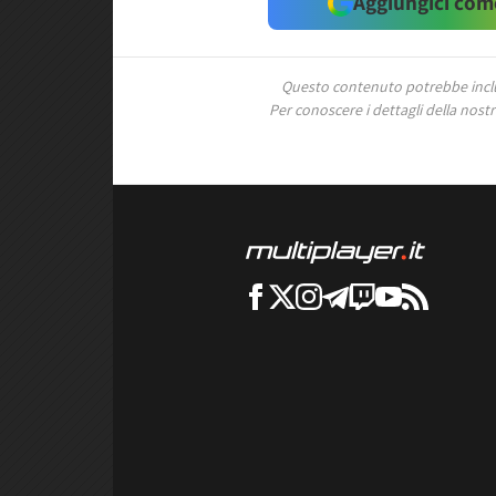
Aggiungici come
Questo contenuto potrebbe includ
Per conoscere i dettagli della nostra