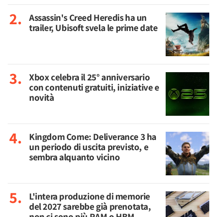
Assassin's Creed Heredis ha un
trailer, Ubisoft svela le prime date
Xbox celebra il 25° anniversario
con contenuti gratuiti, iniziative e
novità
Kingdom Come: Deliverance 3 ha
un periodo di uscita previsto, e
sembra alquanto vicino
L'intera produzione di memorie
del 2027 sarebbe già prenotata,
non ci sono più RAM o HBM