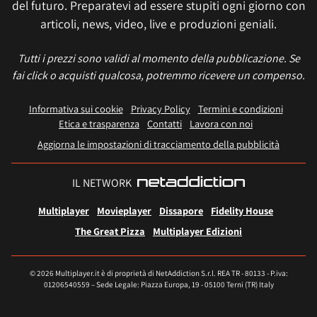
del futuro. Preparatevi ad essere stupiti ogni giorno con
articoli, news, video, live e produzioni geniali.
Tutti i prezzi sono validi al momento della pubblicazione. Se
fai click o acquisti qualcosa, potremmo ricevere un compenso.
Informativa sui cookie
Privacy Policy
Termini e condizioni
Etica e trasparenza
Contatti
Lavora con noi
Aggiorna le impostazioni di tracciamento della pubblicità
IL NETWORK
Multiplayer
Movieplayer
Dissapore
Fidelity House
The Great Pizza
Multiplayer Edizioni
© 2026 Multiplayer.it è di proprietà di NetAddiction S.r.l. REA TR - 80133 - P.iva:
01206540559 – Sede Legale: Piazza Europa, 19 - 05100 Terni (TR) Italy