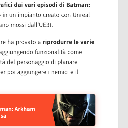
rafici dai vari episodi di Batman:
o in un impianto creato con Unreal
rano mossi dall'UE3).
ore ha provato a
riprodurre le varie
 aggiungendo funzionalità come
ità del personaggio di planare
er poi aggiungere i nemici e il
atman: Arkham
osa