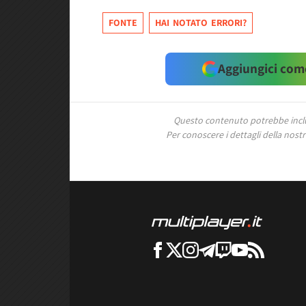
FONTE
HAI NOTATO ERRORI?
Aggiungici come
Questo contenuto potrebbe includ
Per conoscere i dettagli della nostra