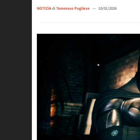
NOTIZIA
di
Tommaso Pugliese
—
10/01/2026