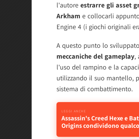
l'autore
estrarre gli asset g
Arkham
e collocarli appunt
Engine 4 (i giochi originali e
A questo punto lo sviluppat
meccaniche del gameplay
,
l'uso del rampino e la capac
utilizzando il suo mantello, p
sistema di combattimento.
Assassin's Creed Hexe e B
Origins condividono qualc