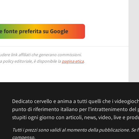
 fonte preferita su Google
ere link affiliati che generano commissioni.
 policy editoriale, è disponibile la
pagina etica
.
Dedicato cervello e anima a tutti quelli che i videogiochi
punto di riferimento italiano per l'intrattenimento del 
stupiti ogni giorno con articoli, news, video, live e prod
Tutti i prezzi sono validi al momento della pubblicazione. Se 
compenso.