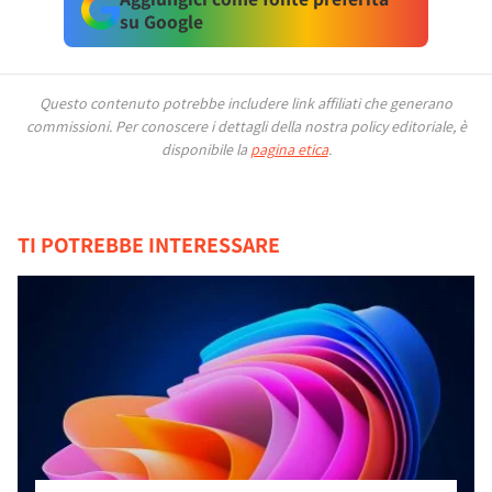
su Google
Questo contenuto potrebbe includere link affiliati che generano
commissioni.
Per conoscere i dettagli della nostra policy editoriale, è
disponibile la
pagina etica
.
TI POTREBBE INTERESSARE