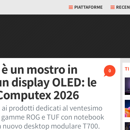
PIATTAFORME
RECEN
è un mostro in
T
0
un display OLED: le
l Computex 2026
 ai prodotti dedicati al ventesimo
le gamme ROG e TUF con notebook
un nuovo desktop modulare T700.