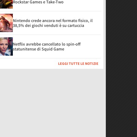
Rockstar Games e Take-Two
Nintendo crede ancora nel formato fisico, il
38,5% dei giochi venduti è su cartuccia
Netflix avrebbe cancellato lo spin-off
statunitense di Squid Game
LEGGI TUTTE LE NOTIZIE