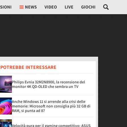
SIONI
NEWS
VIDEO
LIVE
GIOCHI
I POTREBBE INTERESSARE
Philips Evnia 32M2N8900, la recensione del
monitor 4K QD-OLED che sembra un TV
Anche Windows 11 si arrende alla crisi delle
memorie: Microsoft non consiglia più 32 GB di
RAM, si punta ad 8?
Velocità pura per il gaming competitivo: ASUS