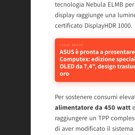
tecnologia Nebula ELMB per l
display raggiunge una luminos
certificato DisplayHDR 1000.
ASUS è pronta a presentare
Computex: edizione special
OLED da 7,4", design trasluc
oro
Per sostenere consumi elevati
alimentatore da 450 watt
e
raggiungere un TPP compless
di aver modificato il sistem