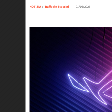
NOTIZIA
di
Raffaele Staccini
—
01/06/2026