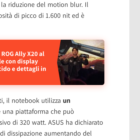
a riduzione del motion blur. Il
ità di picco di 1.600 nit ed è
 ROG Ally X20 al
e con display
ido e dettagli in
, il notebook utilizza
un
 una piattaforma che può
ivo di 320 watt. ASUS ha dichiarato
a di dissipazione aumentando del