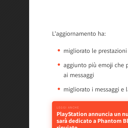
L'aggiornamento ha:
migliorato le prestazioni
aggiunto più emoji che p
ai messaggi
migliorato i messaggi e l
PlayStation annuncia un nu
sarà dedicato a Phantom Bl
rinviato