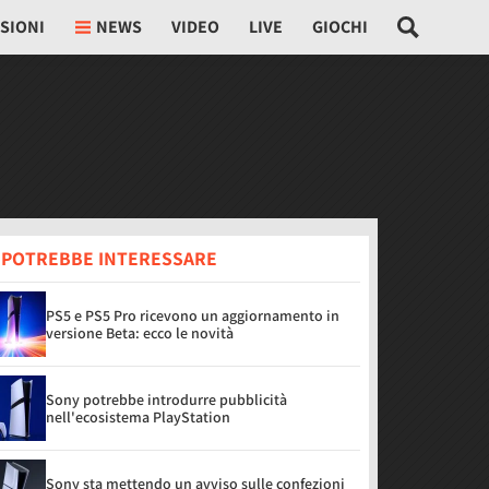
SIONI
NEWS
VIDEO
LIVE
GIOCHI
I POTREBBE INTERESSARE
PS5 e PS5 Pro ricevono un aggiornamento in
versione Beta: ecco le novità
Sony potrebbe introdurre pubblicità
nell'ecosistema PlayStation
Sony sta mettendo un avviso sulle confezioni