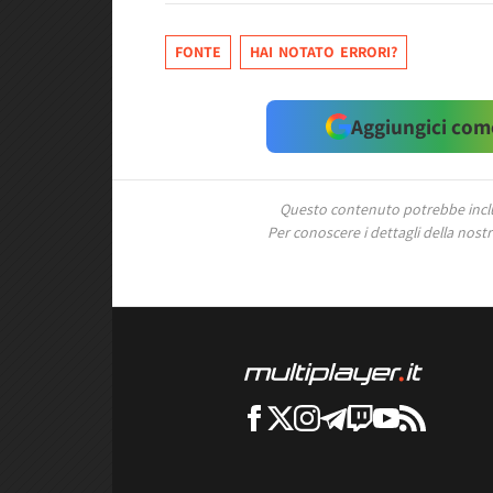
FONTE
HAI NOTATO ERRORI?
Aggiungici come
Questo contenuto potrebbe includ
Per conoscere i dettagli della nostra