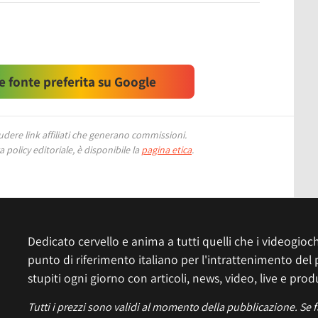
 fonte preferita su Google
ere link affiliati che generano commissioni.
 policy editoriale, è disponibile la
pagina etica
.
Dedicato cervello e anima a tutti quelli che i videogiochi
punto di riferimento italiano per l'intrattenimento del 
stupiti ogni giorno con articoli, news, video, live e prod
Tutti i prezzi sono validi al momento della pubblicazione. Se 