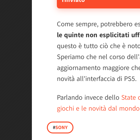
Come sempre, potrebbero ess
le quinte non esplicitati uf
questo è tutto ciò che è not
Speriamo che nel corso dell'
aggiornamento maggiore che
novità all'interfaccia di PS5.
Parlando invece dello
State 
giochi e le novità dal mondo
#
SONY