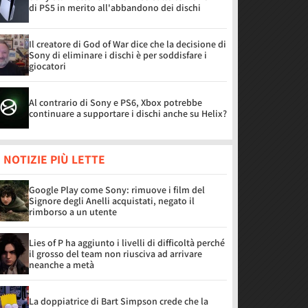
di PS5 in merito all'abbandono dei dischi
Il creatore di God of War dice che la decisione di
Sony di eliminare i dischi è per soddisfare i
giocatori
Al contrario di Sony e PS6, Xbox potrebbe
continuare a supportare i dischi anche su Helix?
 NOTIZIE PIÙ LETTE
Google Play come Sony: rimuove i film del
Signore degli Anelli acquistati, negato il
rimborso a un utente
Lies of P ha aggiunto i livelli di difficoltà perché
il grosso del team non riusciva ad arrivare
neanche a metà
La doppiatrice di Bart Simpson crede che la