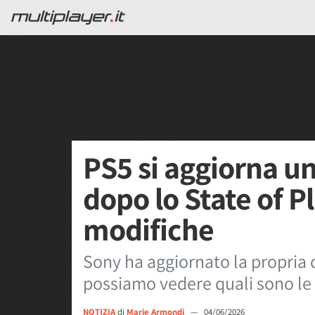
PS5 si aggiorna un
dopo lo State of Pl
modifiche
Sony ha aggiornato la propria c
possiamo vedere quali sono le 
NOTIZIA
di
Marie Armondi
—
04/06/2026