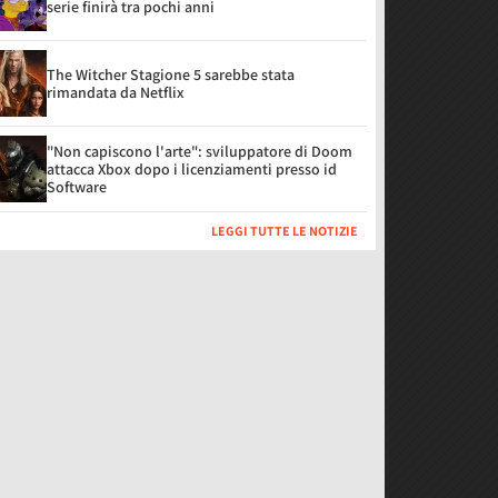
serie finirà tra pochi anni
The Witcher Stagione 5 sarebbe stata
rimandata da Netflix
"Non capiscono l'arte": sviluppatore di Doom
attacca Xbox dopo i licenziamenti presso id
Software
LEGGI TUTTE LE NOTIZIE