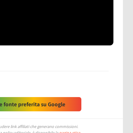
 fonte preferita su Google
ere link affiliati che generano commissioni.
 policy editoriale, è disponibile la
pagina etica
.