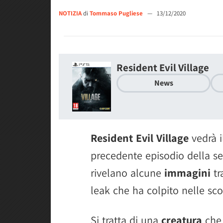
NOTIZIA
di
Tommaso Pugliese
—
13/12/2020
Resident Evil Village
News
Resident Evil Village
vedrà i
precedente episodio della se
rivelano alcune
immagini
tr
leak che ha colpito nelle sc
Si tratta di una
creatura
che 