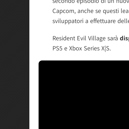
secondo episodio di un nuovo
Capcom, anche se questi lea
sviluppatori a effettuare del
Resident Evil Village sarà
dis
PS5 e Xbox Series X|S.