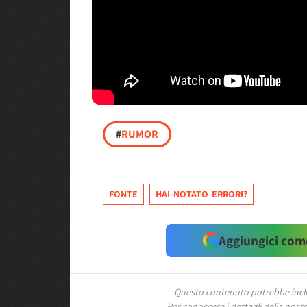
#
RUMOR
FONTE
HAI NOTATO ERRORI?
Aggiungici come
Questo contenuto potrebbe includ
Per conoscere i dettagli della nostra