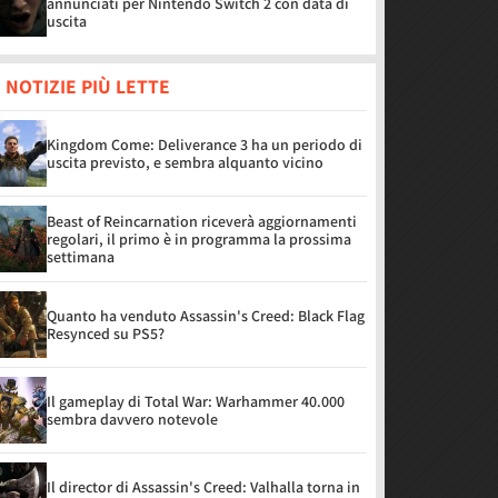
annunciati per Nintendo Switch 2 con data di
uscita
 NOTIZIE PIÙ LETTE
Kingdom Come: Deliverance 3 ha un periodo di
uscita previsto, e sembra alquanto vicino
Beast of Reincarnation riceverà aggiornamenti
regolari, il primo è in programma la prossima
settimana
Quanto ha venduto Assassin's Creed: Black Flag
Resynced su PS5?
Il gameplay di Total War: Warhammer 40.000
sembra davvero notevole
Il director di Assassin's Creed: Valhalla torna in