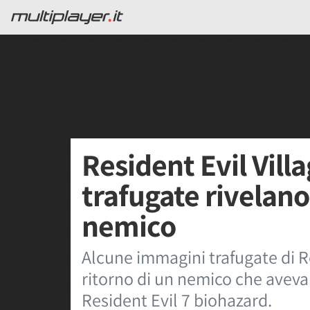
Resident Evil Vill
trafugate rivelano 
nemico
Alcune immagini trafugate di Re
ritorno di un nemico che avev
Resident Evil 7 biohazard.