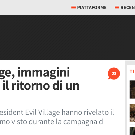
PIATTAFORME
RECEN
age, immagini
T
23
il ritorno di un
sident Evil Village hanno rivelato il
amo visto durante la campagna di