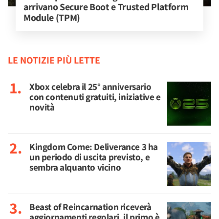
arrivano Secure Boot e Trusted Platform 
Module (TPM)
LE NOTIZIE PIÙ LETTE
Xbox celebra il 25° anniversario
con contenuti gratuiti, iniziative e
novità
Kingdom Come: Deliverance 3 ha
un periodo di uscita previsto, e
sembra alquanto vicino
Beast of Reincarnation riceverà
aggiornamenti regolari, il primo è