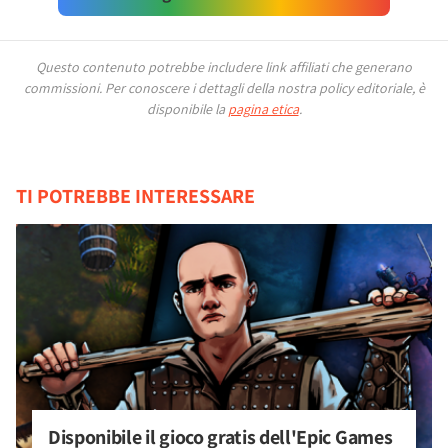
Questo contenuto potrebbe includere link affiliati che generano
commissioni.
Per conoscere i dettagli della nostra policy editoriale, è
disponibile la
pagina etica
.
TI POTREBBE INTERESSARE
Disponibile il gioco gratis dell'Epic Games 