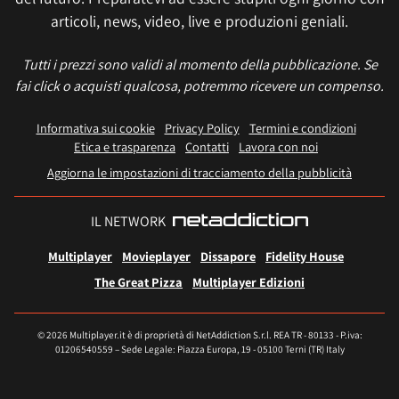
articoli, news, video, live e produzioni geniali.
Tutti i prezzi sono validi al momento della pubblicazione. Se
fai click o acquisti qualcosa, potremmo ricevere un compenso.
Informativa sui cookie
Privacy Policy
Termini e condizioni
Etica e trasparenza
Contatti
Lavora con noi
Aggiorna le impostazioni di tracciamento della pubblicità
IL NETWORK
Multiplayer
Movieplayer
Dissapore
Fidelity House
The Great Pizza
Multiplayer Edizioni
© 2026 Multiplayer.it è di proprietà di NetAddiction S.r.l. REA TR - 80133 - P.iva:
01206540559 – Sede Legale: Piazza Europa, 19 - 05100 Terni (TR) Italy