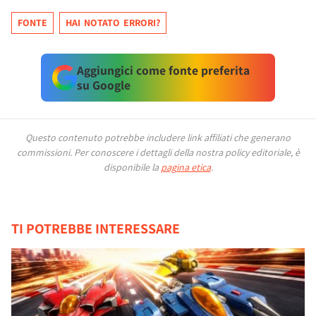
FONTE
HAI NOTATO ERRORI?
Aggiungici come fonte preferita
su Google
Questo contenuto potrebbe includere link affiliati che generano
commissioni.
Per conoscere i dettagli della nostra policy editoriale, è
disponibile la
pagina etica
.
TI POTREBBE INTERESSARE