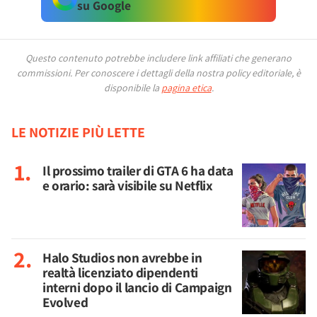
su Google
Questo contenuto potrebbe includere link affiliati che generano
commissioni.
Per conoscere i dettagli della nostra policy editoriale, è
disponibile la
pagina etica
.
LE NOTIZIE PIÙ LETTE
Il prossimo trailer di GTA 6 ha data
e orario: sarà visibile su Netflix
Halo Studios non avrebbe in
realtà licenziato dipendenti
interni dopo il lancio di Campaign
Evolved