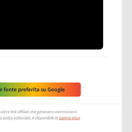
 fonte preferita su Google
ere link affiliati che generano commissioni.
 policy editoriale, è disponibile la
pagina etica
.