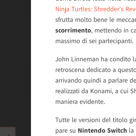
Ninja Turtles: Shredder's Re
sfrutta molto bene le mecca
scorrimento
, mettendo in 
massimo di sei partecipanti.
John Linneman ha condito la
retroscena dedicato a questo
arrivando quindi a parlare d
realizzati da Konami, a cui S
maniera evidente.
Tutte le versioni del titolo g
pare su
Nintendo Switch
la 