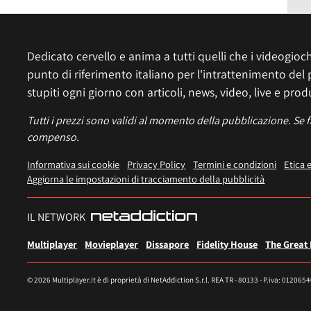
Dedicato cervello e anima a tutti quelli che i videogiochi
punto di riferimento italiano per l'intrattenimento del 
stupiti ogni giorno con articoli, news, video, live e prod
Tutti i prezzi sono validi al momento della pubblicazione. Se 
compenso.
Informativa sui cookie
Privacy Policy
Termini e condizioni
Etica 
Aggiorna le impostazioni di tracciamento della pubblicità
IL NETWORK
Multiplayer
Movieplayer
Dissapore
Fidelity House
The Great
© 2026 Multiplayer.it è di proprietà di NetAddiction S.r.l. REA TR - 80133 - P.iva: 012065