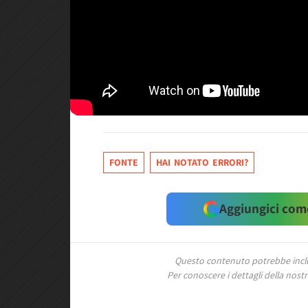
FONTE
HAI NOTATO ERRORI?
Aggiungici come
Questo contenuto potrebbe includ
Per conoscere i dettagli della nostra