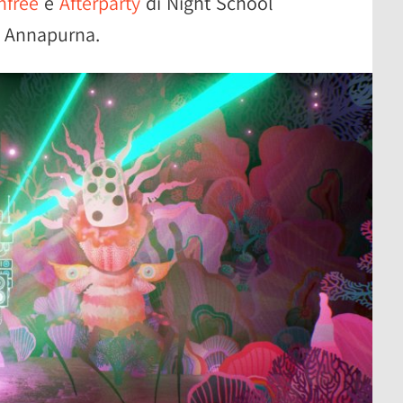
nfree
e
Afterparty
di Night School
a Annapurna.