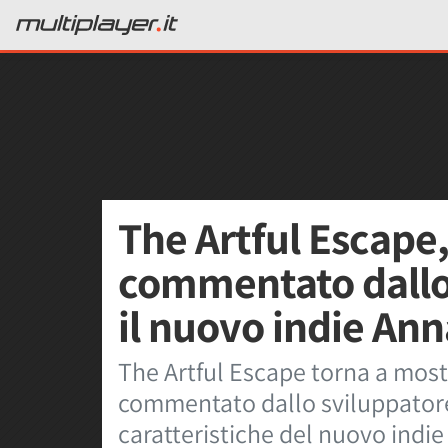
The Artful Escape
commentato dallo
il nuovo indie An
The Artful Escape torna a most
commentato dallo sviluppatore e
caratteristiche del nuovo indi