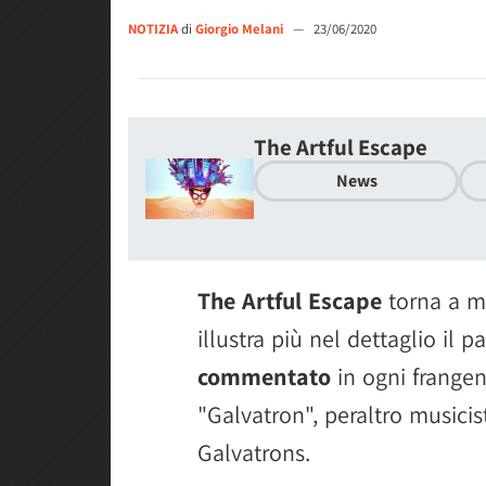
NOTIZIA
di
Giorgio Melani
—
23/06/2020
The Artful Escape
News
The Artful Escape
torna a m
illustra più nel dettaglio il p
commentato
in ogni frangen
"Galvatron", peraltro music
Galvatrons.