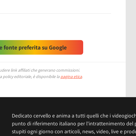
 fonte preferita su Google
ere link affiliati che generano commissioni.
 policy editoriale, è disponibile la
pagina etica
.
Dedicato cervello e anima a tutti quelli che i videogiochi
punto di riferimento italiano per l'intrattenimento del 
stupiti ogni giorno con articoli, news, video, live e prod