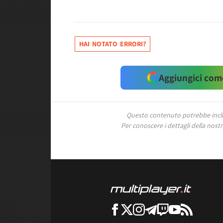
HAI NOTATO ERRORI?
Aggiungici come
Questo contenuto potrebbe includ
Per conoscere i dettagli della nostra