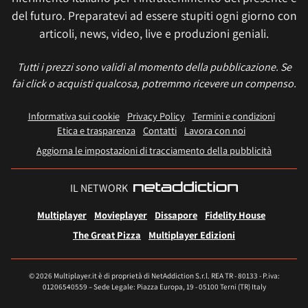
del futuro. Preparatevi ad essere stupiti ogni giorno con
articoli, news, video, live e produzioni geniali.
Tutti i prezzi sono validi al momento della pubblicazione. Se
fai click o acquisti qualcosa, potremmo ricevere un compenso.
Informativa sui cookie
Privacy Policy
Termini e condizioni
Etica e trasparenza
Contatti
Lavora con noi
Aggiorna le impostazioni di tracciamento della pubblicità
IL NETWORK
Multiplayer
Movieplayer
Dissapore
Fidelity House
The Great Pizza
Multiplayer Edizioni
© 2026 Multiplayer.it è di proprietà di NetAddiction S.r.l. REA TR - 80133 - P.iva:
01206540559 – Sede Legale: Piazza Europa, 19 - 05100 Terni (TR) Italy