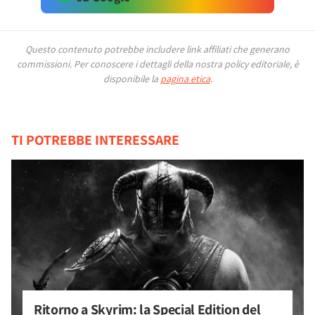
Questo contenuto potrebbe includere link affiliati che generano
commissioni.
Per conoscere i dettagli della nostra policy editoriale, è
disponibile la
pagina etica
.
TI POTREBBE INTERESSARE
Ritorno a Skyrim: la Special Edition del 