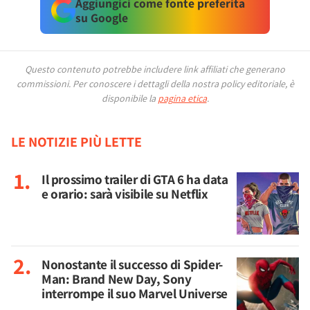
Aggiungici come fonte preferita
su Google
Questo contenuto potrebbe includere link affiliati che generano
commissioni.
Per conoscere i dettagli della nostra policy editoriale, è
disponibile la
pagina etica
.
LE NOTIZIE PIÙ LETTE
Il prossimo trailer di GTA 6 ha data
e orario: sarà visibile su Netflix
Nonostante il successo di Spider-
Man: Brand New Day, Sony
interrompe il suo Marvel Universe