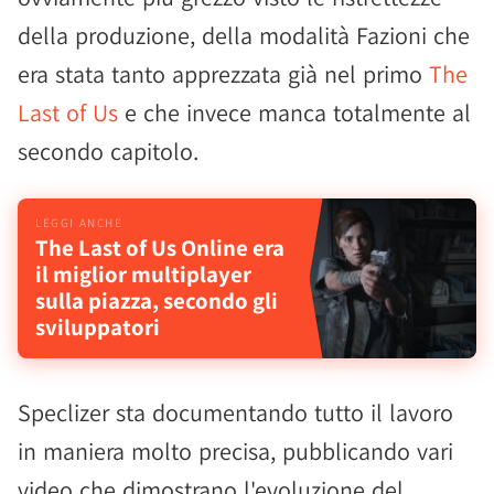
della produzione, della modalità Fazioni che
era stata tanto apprezzata già nel primo
The
Last of Us
e che invece manca totalmente al
secondo capitolo.
The Last of Us Online era
il miglior multiplayer
sulla piazza, secondo gli
sviluppatori
Speclizer sta documentando tutto il lavoro
in maniera molto precisa, pubblicando vari
video che dimostrano l'evoluzione del