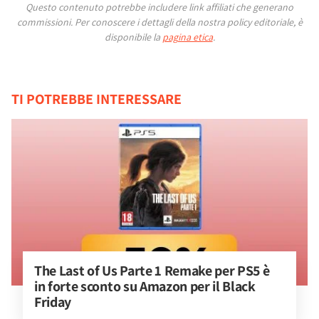
Questo contenuto potrebbe includere link affiliati che generano
commissioni.
Per conoscere i dettagli della nostra policy editoriale, è
disponibile la
pagina etica
.
TI POTREBBE INTERESSARE
The Last of Us Parte 1 Remake per PS5 è 
in forte sconto su Amazon per il Black 
Friday