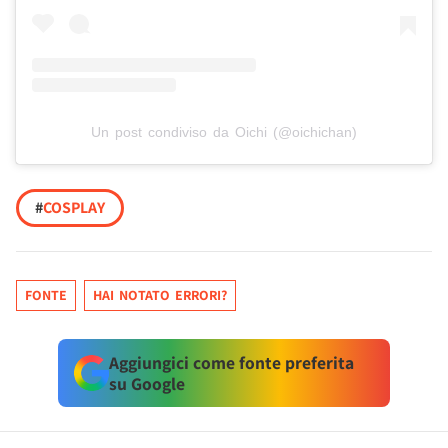
Un post condiviso da Oichi (@oichichan)
#
COSPLAY
FONTE
HAI NOTATO ERRORI?
Aggiungici come fonte preferita
su Google