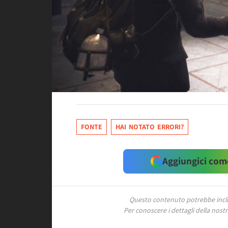
FONTE
HAI NOTATO ERRORI?
Aggiungici come
Questo contenuto potrebbe includ
Per conoscere i dettagli della nostra