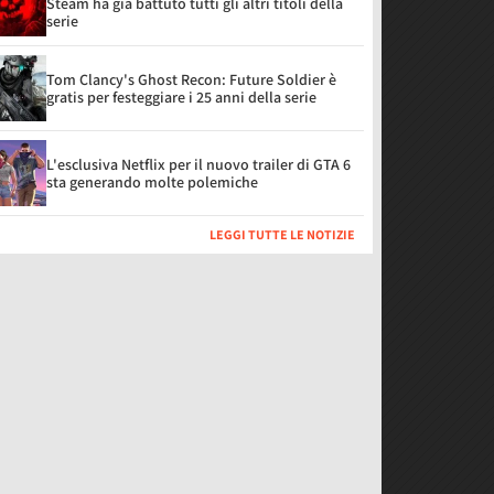
Steam ha già battuto tutti gli altri titoli della
serie
Tom Clancy's Ghost Recon: Future Soldier è
gratis per festeggiare i 25 anni della serie
L'esclusiva Netflix per il nuovo trailer di GTA 6
sta generando molte polemiche
LEGGI TUTTE LE NOTIZIE