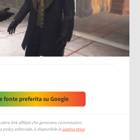
 fonte preferita su Google
ere link affiliati che generano commissioni.
 policy editoriale, è disponibile la
pagina etica
.