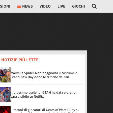
SIONI
NEWS
VIDEO
LIVE
GIOCHI
 NOTIZIE PIÙ LETTE
Marvel's Spider-Man 2 aggiorna il costume di
Brand New Day dopo le critiche dei fan
Il prossimo trailer di GTA 6 ha data e orario:
sarà visibile su Netflix
Il record di giocatori di Gears of War: E-Day su