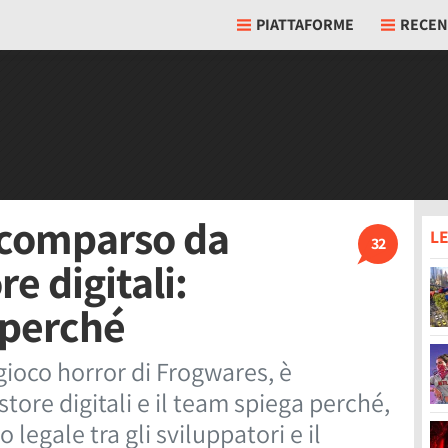
PIATTAFORME
RECEN
scomparso da
LE
32
e digitali:
 perché
 gioco horror di Frogwares, è
tore digitali e il team spiega perché,
legale tra gli sviluppatori e il