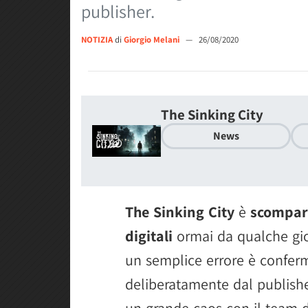
publisher.
NOTIZIA
di
Giorgio Melani
—
26/08/2020
The Sinking City
News
The Sinking City
è
scompars
digitali
ormai da qualche gio
un semplice errore è confer
deliberatamente dal publisher