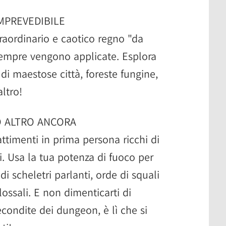
MPREVEDIBILE
traordinario e caotico regno "da
sempre vengono applicate. Esplora
di maestose città, foreste fungine,
ltro!
O ALTRO ANCORA
ttimenti in prima persona ricchi di
i. Usa la tua potenza di fuoco per
i scheletri parlanti, orde di squali
ossali. E non dimenticarti di
econdite dei dungeon, è lì che si