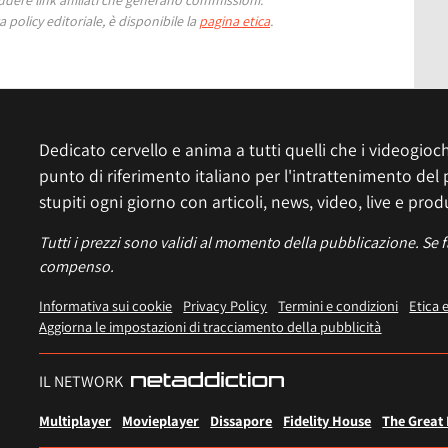
 policy editoriale, è disponibile la
pagina etica
.
Dedicato cervello e anima a tutti quelli che i videogiochi
punto di riferimento italiano per l'intrattenimento del 
stupiti ogni giorno con articoli, news, video, live e prod
Tutti i prezzi sono validi al momento della pubblicazione. Se 
compenso.
Informativa sui cookie
Privacy Policy
Termini e condizioni
Etica 
Aggiorna le impostazioni di tracciamento della pubblicità
IL NETWORK
Multiplayer
Movieplayer
Dissapore
Fidelity House
The Great