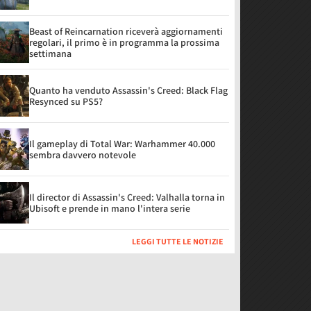
Beast of Reincarnation riceverà aggiornamenti
regolari, il primo è in programma la prossima
settimana
Quanto ha venduto Assassin's Creed: Black Flag
Resynced su PS5?
Il gameplay di Total War: Warhammer 40.000
sembra davvero notevole
Il director di Assassin's Creed: Valhalla torna in
Ubisoft e prende in mano l'intera serie
LEGGI TUTTE LE NOTIZIE