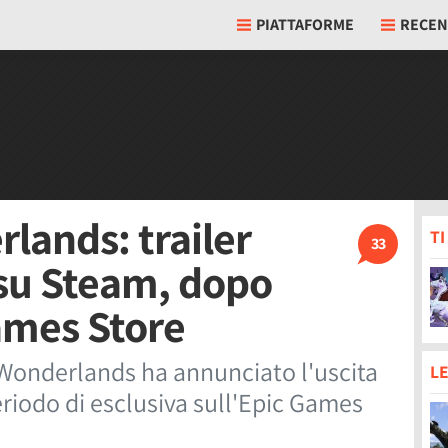
PIATTAFORME
RECEN
lands: trailer
T
33
 su Steam, dopo
Games Store
s Wonderlands ha annunciato l'uscita
LE
riodo di esclusiva sull'Epic Games