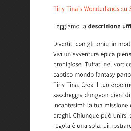
Tiny Tina's Wonderlands su
Leggiamo la
descrizione uff
Divertiti con gli amici in mo
Vivi un'avventura epica piena
prodigiose! Tuffati nel vortic
caotico mondo fantasy partor
Tiny Tina. Crea il tuo eroe mu
saccheggia dungeon pieni di b
incantesimi: la tua missione 
draghi. Chiunque può unirsi a
regola è una sola: dimostrare 