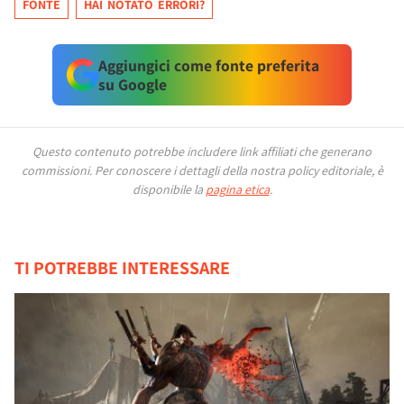
FONTE
HAI NOTATO ERRORI?
Aggiungici come fonte preferita
su Google
Questo contenuto potrebbe includere link affiliati che generano
commissioni.
Per conoscere i dettagli della nostra policy editoriale, è
disponibile la
pagina etica
.
TI POTREBBE INTERESSARE