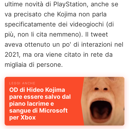
ultime novità di PlayStation, anche se
va precisato che Kojima non parla
specificatamente dei videogiochi (di
più, non li cita nemmeno). Il tweet
aveva ottenuto un po' di interazioni nel
2021, ma ora viene citato in rete da
migliaia di persone.
OD di Hideo Kojima
pare essere salvo dal
piano lacrime e
sangue di Microsoft
per Xbox