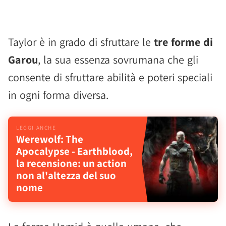
Taylor è in grado di sfruttare le
tre forme di
Garou
, la sua essenza sovrumana che gli
consente di sfruttare abilità e poteri speciali
in ogni forma diversa.
Werewolf: The
Apocalypse - Earthblood,
la recensione: un action
non al'altezza del suo
nome