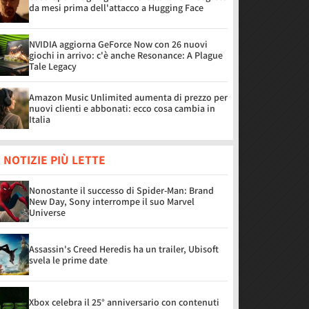
da mesi prima dell'attacco a Hugging Face
NVIDIA aggiorna GeForce Now con 26 nuovi
giochi in arrivo: c'è anche Resonance: A Plague
Tale Legacy
Amazon Music Unlimited aumenta di prezzo per
nuovi clienti e abbonati: ecco cosa cambia in
Italia
 NOTIZIE PIÙ LETTE
Nonostante il successo di Spider-Man: Brand
New Day, Sony interrompe il suo Marvel
Universe
Assassin's Creed Heredis ha un trailer, Ubisoft
svela le prime date
Xbox celebra il 25° anniversario con contenuti