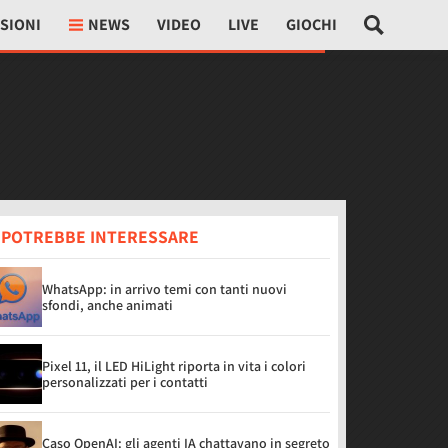
SIONI
NEWS
VIDEO
LIVE
GIOCHI
I POTREBBE INTERESSARE
WhatsApp: in arrivo temi con tanti nuovi
sfondi, anche animati
Pixel 11, il LED HiLight riporta in vita i colori
personalizzati per i contatti
Caso OpenAI: gli agenti IA chattavano in segreto