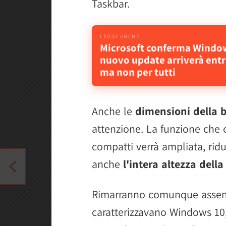
Taskbar.
Microsoft conferma Windows
nuovo update arriverà entro
ma non per tutti
Anche le
dimensioni della 
attenzione. La funzione che c
compatti verrà ampliata, ri
anche
l'intera altezza dell
Rimarranno comunque assenti
caratterizzavano Windows 10