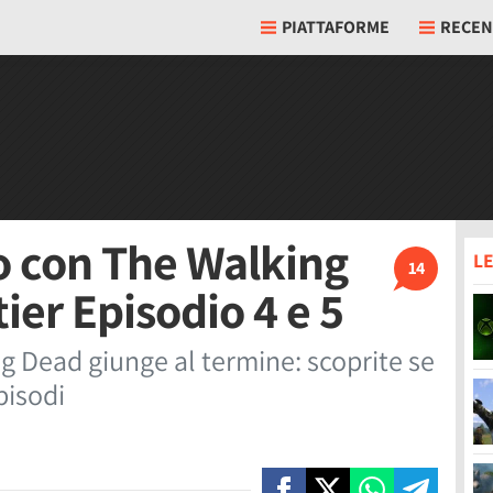
PIATTAFORME
RECEN
no con The Walking
LE
14
ier Episodio 4 e 5
ng Dead giunge al termine: scoprite se
pisodi