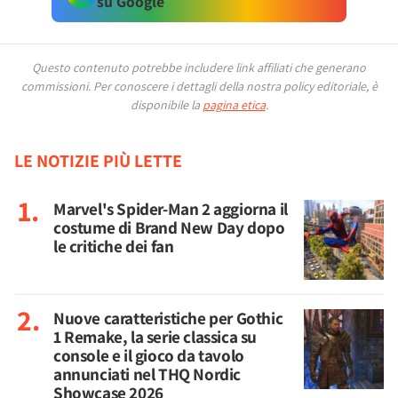
su Google
Questo contenuto potrebbe includere link affiliati che generano
commissioni.
Per conoscere i dettagli della nostra policy editoriale, è
disponibile la
pagina etica
.
LE NOTIZIE PIÙ LETTE
Marvel's Spider-Man 2 aggiorna il
costume di Brand New Day dopo
le critiche dei fan
Nuove caratteristiche per Gothic
1 Remake, la serie classica su
console e il gioco da tavolo
annunciati nel THQ Nordic
Showcase 2026