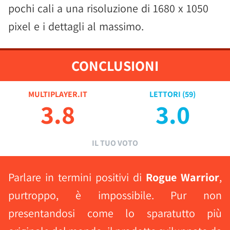
pochi cali a una risoluzione di 1680 x 1050
pixel e i dettagli al massimo.
CONCLUSIONI
MULTIPLAYER.IT
LETTORI (
59
)
3.8
3.0
IL TUO VOTO
Parlare in termini positivi di
Rogue Warrior
,
purtroppo, è impossibile. Pur non
presentandosi come lo sparatutto più