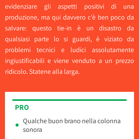
evidenziare gli aspetti positivi di una
produzione, ma qui davvero c'è ben poco da
salvare: questo tie-in è un disastro da
qualsiasi parte lo si guardi, è viziato da
problemi tecnici e ludici assolutamente
ingiustificabili e viene venduto a un prezzo
ridicolo. Statene alla larga.
PRO
Qualche buon brano nella colonna
sonora