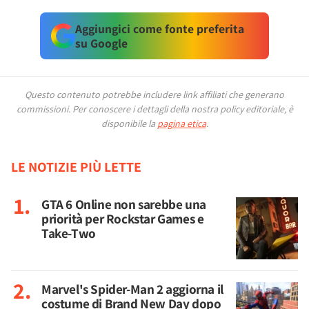
Aggiungici come fonte preferita
su Google
Questo contenuto potrebbe includere link affiliati che generano
commissioni.
Per conoscere i dettagli della nostra policy editoriale, è
disponibile la
pagina etica
.
LE NOTIZIE PIÙ LETTE
GTA 6 Online non sarebbe una
priorità per Rockstar Games e
Take-Two
Marvel's Spider-Man 2 aggiorna il
costume di Brand New Day dopo