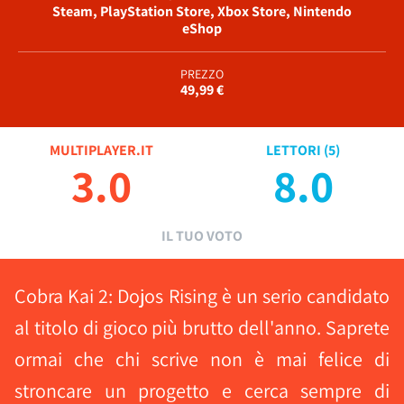
Steam, PlayStation Store, Xbox Store, Nintendo
eShop
PREZZO
49,99 €
MULTIPLAYER.IT
LETTORI (
5
)
3.0
8.0
IL TUO VOTO
Cobra Kai 2: Dojos Rising è un serio candidato
al titolo di gioco più brutto dell'anno. Saprete
ormai che chi scrive non è mai felice di
stroncare un progetto e cerca sempre di