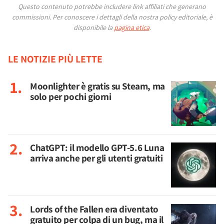
Questo contenuto potrebbe includere link affiliati che generano
commissioni.
Per conoscere i dettagli della nostra policy editoriale, è
disponibile la
pagina etica
.
LE NOTIZIE PIÙ LETTE
Moonlighter è gratis su Steam, ma
solo per pochi giorni
ChatGPT: il modello GPT-5.6 Luna
arriva anche per gli utenti gratuiti
Lords of the Fallen era diventato
gratuito per colpa di un bug, ma il