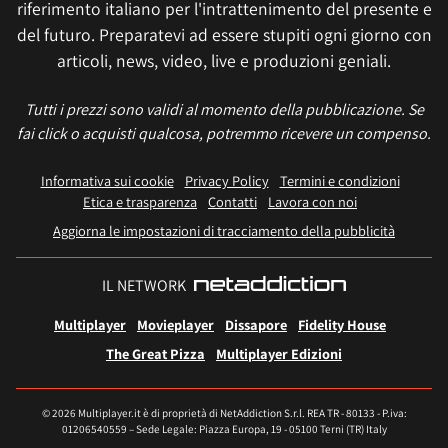
riferimento italiano per l'intrattenimento del presente e
del futuro. Preparatevi ad essere stupiti ogni giorno con
articoli, news, video, live e produzioni geniali.
Tutti i prezzi sono validi al momento della pubblicazione. Se
fai click o acquisti qualcosa, potremmo ricevere un compenso.
Informativa sui cookie
Privacy Policy
Termini e condizioni
Etica e trasparenza
Contatti
Lavora con noi
Aggiorna le impostazioni di tracciamento della pubblicità
IL NETWORK
Multiplayer
Movieplayer
Dissapore
Fidelity House
The Great Pizza
Multiplayer Edizioni
© 2026 Multiplayer.it è di proprietà di NetAddiction S.r.l. REA TR - 80133 - P.iva:
01206540559 – Sede Legale: Piazza Europa, 19 - 05100 Terni (TR) Italy