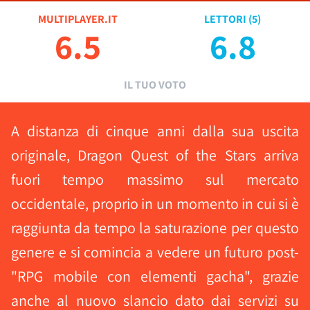
MULTIPLAYER.IT
LETTORI (
5
)
6.5
6.8
IL TUO VOTO
A distanza di cinque anni dalla sua uscita
originale, Dragon Quest of the Stars arriva
fuori tempo massimo sul mercato
occidentale, proprio in un momento in cui si è
raggiunta da tempo la saturazione per questo
genere e si comincia a vedere un futuro post-
"RPG mobile con elementi gacha", grazie
anche al nuovo slancio dato dai servizi su