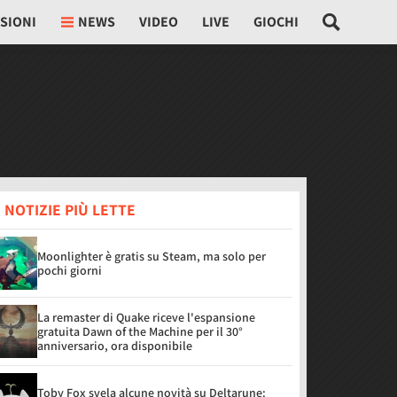
SIONI
NEWS
VIDEO
LIVE
GIOCHI
 NOTIZIE PIÙ LETTE
Moonlighter è gratis su Steam, ma solo per
pochi giorni
La remaster di Quake riceve l'espansione
gratuita Dawn of the Machine per il 30°
anniversario, ora disponibile
Toby Fox svela alcune novità su Deltarune: