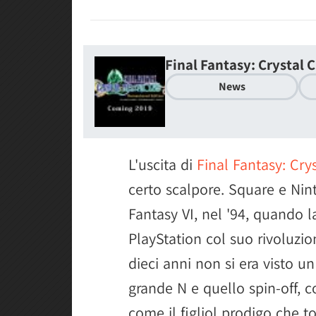
Final Fantasy: Crystal
News
L'uscita di
Final Fantasy: Cry
certo scalpore. Square e Ni
Fantasy VI, nel '94, quando l
PlayStation col suo rivoluzio
dieci anni non si era visto u
grande N e quello spin-off, c
come il figliol prodigo che t