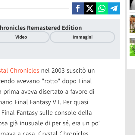
 Chronicles Remastered Edition
Video
Immagini
stal Chronicles
nel 2003 suscitò un
ntendo avevano "rotto" dopo Final
a prima aveva disertato a favore di
nario Final Fantasy VII. Per quasi
n Final Fantasy sulle console della
osa già inusuale di per sé, era un po'
ornava a casa. Crystal Chronicles