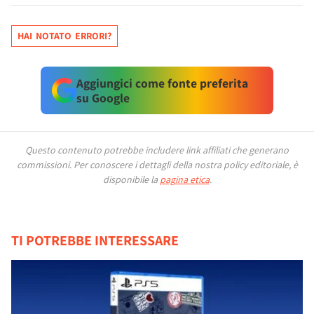
HAI NOTATO ERRORI?
Aggiungici come fonte preferita
su Google
Questo contenuto potrebbe includere link affiliati che generano
commissioni.
Per conoscere i dettagli della nostra policy editoriale, è
disponibile la
pagina etica
.
TI POTREBBE INTERESSARE