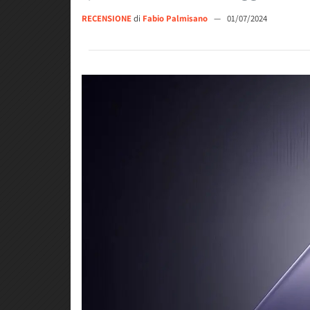
RECENSIONE
di
Fabio Palmisano
—
01/07/2024