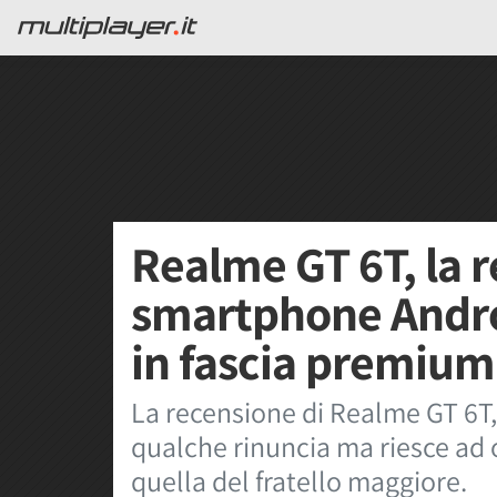
Realme GT 6T, la 
smartphone Andr
in fascia premium
La recensione di Realme GT 6T, 
qualche rinuncia ma riesce ad o
quella del fratello maggiore.