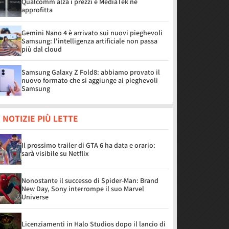
Qualcomm alza i prezzi e MediaTek ne
approfitta
Gemini Nano 4 è arrivato sui nuovi pieghevoli
Samsung: l'intelligenza artificiale non passa
più dal cloud
Samsung Galaxy Z Fold8: abbiamo provato il
nuovo formato che si aggiunge ai pieghevoli
Samsung
 NOTIZIE PIÙ LETTE
Il prossimo trailer di GTA 6 ha data e orario:
sarà visibile su Netflix
Nonostante il successo di Spider-Man: Brand
New Day, Sony interrompe il suo Marvel
Universe
Licenziamenti in Halo Studios dopo il lancio di