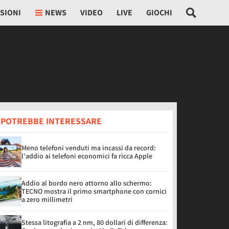
SIONI
NEWS
VIDEO
LIVE
GIOCHI
I POTREBBE INTERESSARE
Meno telefoni venduti ma incassi da record:
l'addio ai telefoni economici fa ricca Apple
Addio al bordo nero attorno allo schermo:
TECNO mostra il primo smartphone con cornici
a zero millimetri
Stessa litografia a 2 nm, 80 dollari di differenza: