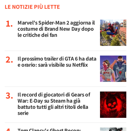
LE NOTIZIE PIÙ LETTE
Marvel's Spider-Man 2 aggiorna il
costume di Brand New Day dopo
le critiche dei fan
Il prossimo trailer di GTA 6 ha data
e orario: sarà visibile su Netflix
Il record di giocatori di Gears of
War: E-Day su Steam ha già
battuto tutti gli altri titoli della
serie
Tom Clancy's Ghost Recon: