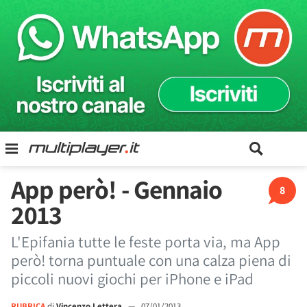
App però! - Gennaio
8
2013
L'Epifania tutte le feste porta via, ma App
però! torna puntuale con una calza piena di
piccoli nuovi giochi per iPhone e iPad
RUBRICA
di
Vincenzo Lettera
—
07/01/2013