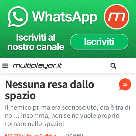
Nessuna resa dallo
15
spazio
Il nemico prima era sconosciuto, ora è tra di
noi... insomma, non se ne vuole proprio
tornare nello spazio!
PROVATO
di
Simone Tagliaferri
—
23/10/2013