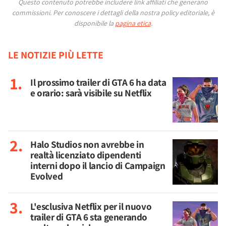
Questo contenuto potrebbe includere link affiliati che generano
commissioni.
Per conoscere i dettagli della nostra policy editoriale, è
disponibile la
pagina etica
.
LE NOTIZIE PIÙ LETTE
Il prossimo trailer di GTA 6 ha data
e orario: sarà visibile su Netflix
Halo Studios non avrebbe in
realtà licenziato dipendenti
interni dopo il lancio di Campaign
Evolved
L'esclusiva Netflix per il nuovo
trailer di GTA 6 sta generando