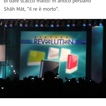
di dare scacco matto: in antico persiano
Shāh Māt, "il re è morto".