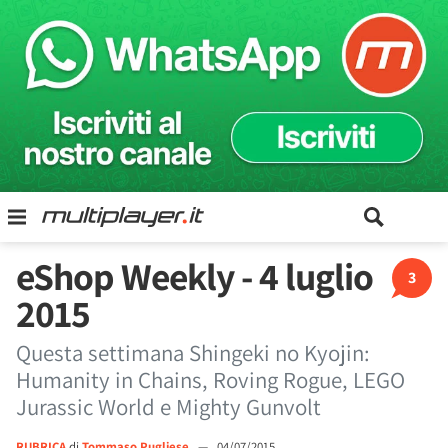
eShop Weekly - 4 luglio
3
2015
Questa settimana Shingeki no Kyojin:
Humanity in Chains, Roving Rogue, LEGO
Jurassic World e Mighty Gunvolt
RUBRICA
di
Tommaso Pugliese
—
04/07/2015