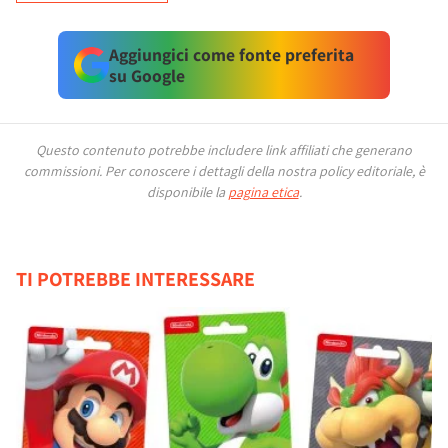
Aggiungici come fonte preferita
su Google
Questo contenuto potrebbe includere link affiliati che generano
commissioni.
Per conoscere i dettagli della nostra policy editoriale, è
disponibile la
pagina etica
.
TI POTREBBE INTERESSARE