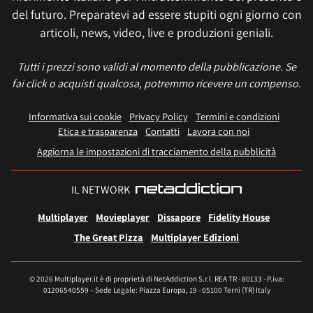
del futuro. Preparatevi ad essere stupiti ogni giorno con
articoli, news, video, live e produzioni geniali.
Tutti i prezzi sono validi al momento della pubblicazione. Se
fai click o acquisti qualcosa, potremmo ricevere un compenso.
Informativa sui cookie
Privacy Policy
Termini e condizioni
Etica e trasparenza
Contatti
Lavora con noi
Aggiorna le impostazioni di tracciamento della pubblicità
IL NETWORK
Multiplayer
Movieplayer
Dissapore
Fidelity House
The Great Pizza
Multiplayer Edizioni
© 2026 Multiplayer.it è di proprietà di NetAddiction S.r.l. REA TR - 80133 - P.iva:
01206540559 – Sede Legale: Piazza Europa, 19 - 05100 Terni (TR) Italy