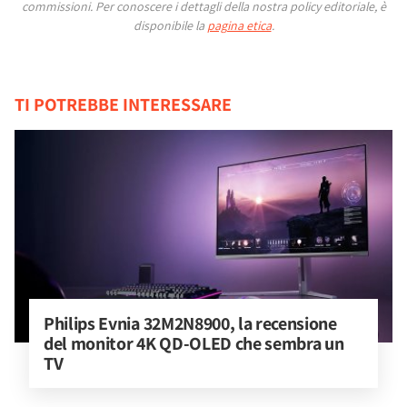
commissioni.
Per conoscere i dettagli della nostra policy editoriale, è
disponibile la
pagina etica
.
TI POTREBBE INTERESSARE
Philips Evnia 32M2N8900, la recensione 
del monitor 4K QD-OLED che sembra un 
TV