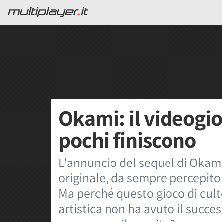
Okami: il videogio
pochi finiscono
L'annuncio del sequel di Okami 
originale, da sempre percepito
Ma perché questo gioco di culto
artistica non ha avuto il succe