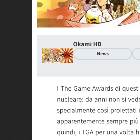
Okami HD
News
I The Game Awards di quest'
nucleare: da anni non si ved
specialmente così proiettati 
apparentemente sempre più c
quindi, i TGA per una volta 