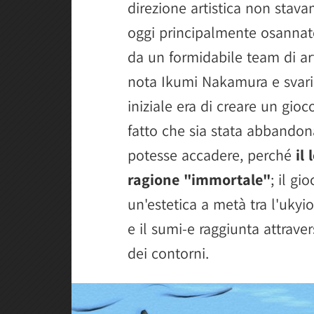
direzione artistica non sta
oggi principalmente osannat
da un formidabile team di art
nota Ikumi Nakamura e svariati
iniziale era di creare un gioc
fatto che sia stata abbandon
potesse accadere, perché
il
ragione "immortale"
; il g
un'estetica a metà tra l'ukyi
e il sumi-e raggiunta attrave
dei contorni.