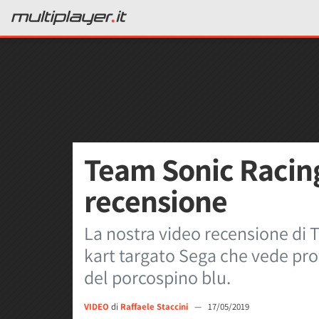
Team Sonic Racing
recensione
La nostra video recensione di 
kart targato Sega che vede prota
del porcospino blu.
VIDEO
di
Raffaele Staccini
—
17/05/2019