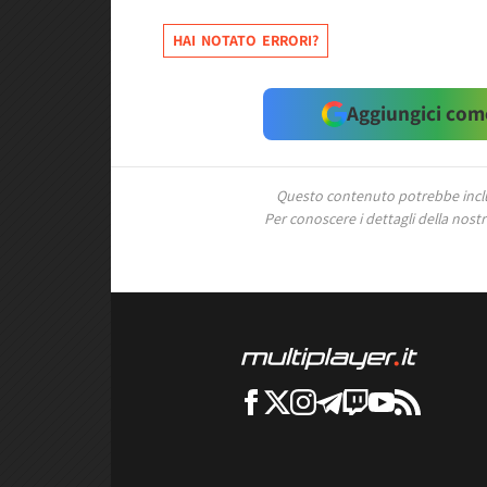
HAI NOTATO ERRORI?
Aggiungici come
Questo contenuto potrebbe includ
Per conoscere i dettagli della nostra