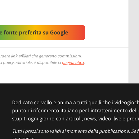
 fonte preferita su Google
ere link affiliati che generano commissioni.
 policy editoriale, è disponibile la
pagina etica
.
Dedicato cervello e anima a tutti quelli che i videogiochi
punto di riferimento italiano per l'intrattenimento del 
stupiti ogni giorno con articoli, news, video, live e prod
Tutti i prezzi sono validi al momento della pubblicazione. Se 
compenso.