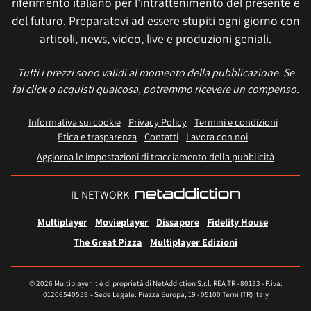
riferimento italiano per l'intrattenimento del presente e
del futuro. Preparatevi ad essere stupiti ogni giorno con
articoli, news, video, live e produzioni geniali.
Tutti i prezzi sono validi al momento della pubblicazione. Se
fai click o acquisti qualcosa, potremmo ricevere un compenso.
Informativa sui cookie
Privacy Policy
Termini e condizioni
Etica e trasparenza
Contatti
Lavora con noi
Aggiorna le impostazioni di tracciamento della pubblicità
IL NETWORK
Multiplayer
Movieplayer
Dissapore
Fidelity House
The Great Pizza
Multiplayer Edizioni
© 2026 Multiplayer.it è di proprietà di NetAddiction S.r.l. REA TR - 80133 - P.iva:
01206540559 – Sede Legale: Piazza Europa, 19 - 05100 Terni (TR) Italy