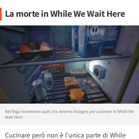
La morte in While We Wait Here
Nel frigo troveremo quel che avremo bisogno per cucinare in While We
Wait Here
Cucinare però non è l'unica parte di While