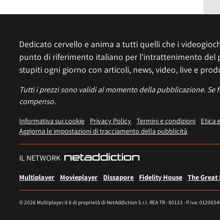
Dedicato cervello e anima a tutti quelli che i videogiochi
punto di riferimento italiano per l'intrattenimento del 
stupiti ogni giorno con articoli, news, video, live e prod
Tutti i prezzi sono validi al momento della pubblicazione. Se 
compenso.
Informativa sui cookie
Privacy Policy
Termini e condizioni
Etica 
Aggiorna le impostazioni di tracciamento della pubblicità
IL NETWORK
Multiplayer
Movieplayer
Dissapore
Fidelity House
The Great
© 2026 Multiplayer.it è di proprietà di NetAddiction S.r.l. REA TR - 80133 - P.iva: 012065