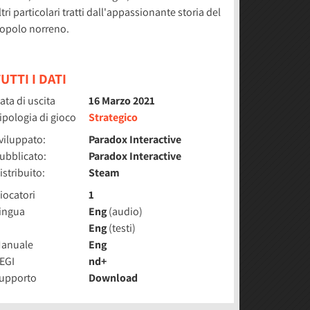
ltri particolari tratti dall'appassionante storia del
opolo norreno.
UTTI I DATI
ata di uscita
16 Marzo 2021
ipologia di gioco
Strategico
viluppato:
Paradox Interactive
ubblicato:
Paradox Interactive
istribuito:
Steam
iocatori
1
ingua
Eng
(audio)
Eng
(testi)
anuale
Eng
EGI
nd+
upporto
Download