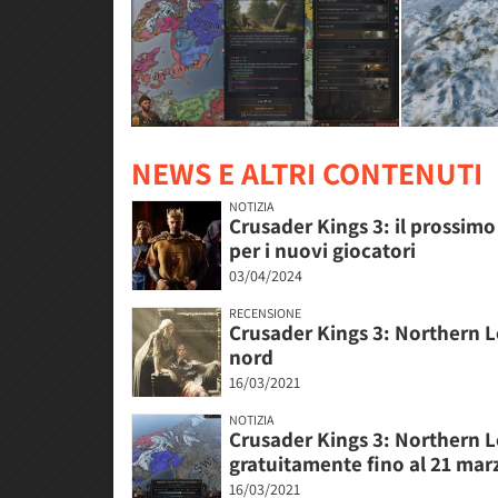
NEWS E ALTRI CONTENUTI
NOTIZIA
Crusader Kings 3: il prossim
per i nuovi giocatori
03/04/2024
RECENSIONE
Crusader Kings 3: Northern Lo
nord
16/03/2021
NOTIZIA
Crusader Kings 3: Northern Lo
gratuitamente fino al 21 mar
16/03/2021