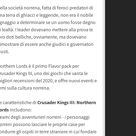
ella società norrena, fatta di feroci predatori di
na terra di ghiacci e leggende, non era il nobile
ignaggio a determinare se un uomo fosse degno
i lealtà. I leader dovevano mettere alla prova le
oro doti belliche, ovviamente, ma dovevano
imostrare di essere anche giudici e governatori
iusti.
orthern Lords è il primo Flavor pack per
rusader Kings III, uno dei giochi che vanta le
igliori recensioni del 2020, e offre nuovi eventi e
emi sulla cultura norrena.
e caratteristiche di
Crusader Kings III: Northern
ords
includono:
eami degli avventurieri norreni - i personaggi
orreni possono lasciare le proprie case per
ondurre gli ospiti in terre straniere in cui fondare