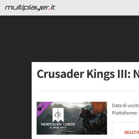
Crusader Kings III:
Data di uscit
Piattaforme:
MULTI