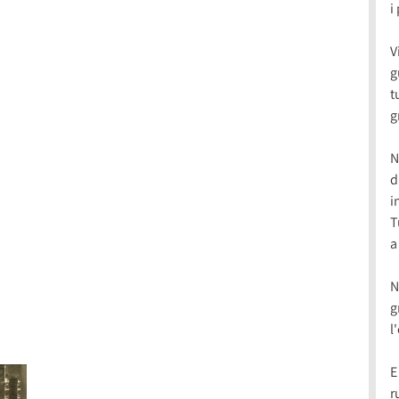
i
V
g
t
g
N
d
i
T
a
N
g
l
E
r