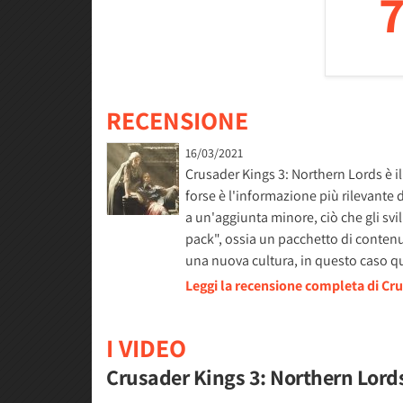
7
RECENSIONE
16/03/2021
Crusader Kings 3: Northern Lords è 
forse è l'informazione più rilevante d
a un'aggiunta minore, ciò che gli sv
pack", ossia un pacchetto di conten
una nuova cultura, in questo caso qu
Leggi la recensione completa di Cr
I VIDEO
Crusader Kings 3: Northern Lords -