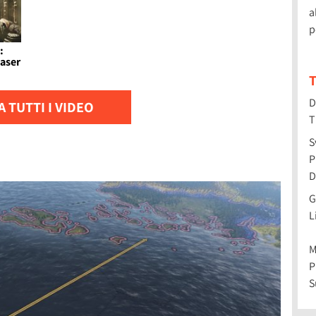
a
p
:
easer
T
D
 TUTTI I VIDEO
T
S
P
D
G
L
M
P
S