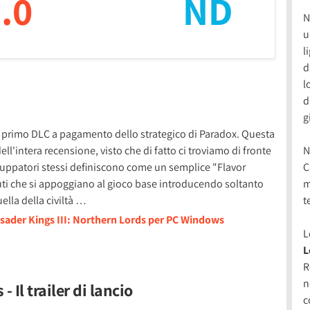
.0
ND
N
u
l
d
l
d
g
il primo DLC a pagamento dello strategico di Paradox. Questa
ell'intera recensione, visto che di fatto ci troviamo di fronte
N
iluppatori stessi definiscono come un semplice "Flavor
C
uti che si appoggiano al gioco base introducendo soltanto
m
ella della civiltà …
t
usader Kings III: Northern Lords per PC Windows
L
L
R
n
 Il trailer di lancio
c