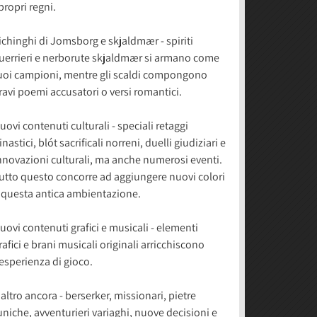
 propri regni.
ichinghi di Jomsborg e skjaldmær - spiriti
uerrieri e nerborute skjaldmær si armano come
uoi campioni, mentre gli scaldi compongono
ravi poemi accusatori o versi romantici.
uovi contenuti culturali - speciali retaggi
inastici, blót sacrificali norreni, duelli giudiziari e
nnovazioni culturali, ma anche numerosi eventi.
utto questo concorre ad aggiungere nuovi colori
 questa antica ambientazione.
uovi contenuti grafici e musicali - elementi
rafici e brani musicali originali arricchiscono
'esperienza di gioco.
 altro ancora - berserker, missionari, pietre
uniche, avventurieri variaghi, nuove decisioni e