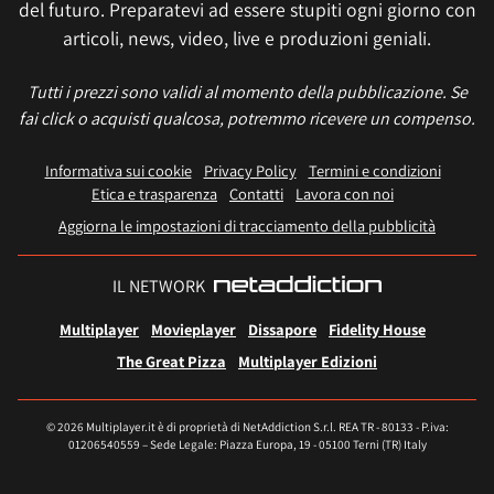
del futuro. Preparatevi ad essere stupiti ogni giorno con
articoli, news, video, live e produzioni geniali.
Tutti i prezzi sono validi al momento della pubblicazione. Se
fai click o acquisti qualcosa, potremmo ricevere un compenso.
Informativa sui cookie
Privacy Policy
Termini e condizioni
Etica e trasparenza
Contatti
Lavora con noi
Aggiorna le impostazioni di tracciamento della pubblicità
IL NETWORK
Multiplayer
Movieplayer
Dissapore
Fidelity House
The Great Pizza
Multiplayer Edizioni
© 2026 Multiplayer.it è di proprietà di NetAddiction S.r.l. REA TR - 80133 - P.iva:
01206540559 – Sede Legale: Piazza Europa, 19 - 05100 Terni (TR) Italy